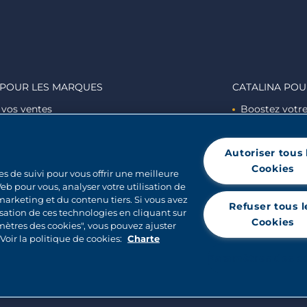
 POUR LES MARQUES
CATALINA POU
 vos ventes
Boostez votre 
 vos consommateurs
Développez la
les esprits des consommateurs ​
Créez de l'e
Autoriser tous 
Cookies
es de suivi pour vous offrir une meilleure
eb pour vous, analyser votre utilisation de
 marketing et du contenu tiers. Si vous avez
Refuser tous l
sation de ces technologies en cliquant sur
Cookies
amètres des cookies", vous pouvez ajuster
oir la politique de cookies:
Charte
© 2026 CATALINA MARKETING INC.
Paramètres des c
ux cookies
Politique de Confidentialité
Mentions