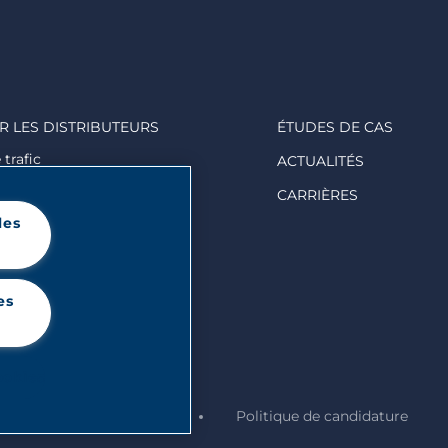
R LES DISTRIBUTEURS
ÉTUDES DE CAS
trafic
ACTUALITÉS
 valeur de vos clients
CARRIÈRES
ngagement
les
es
ookies
 légales
Crédits
Politique de candidature