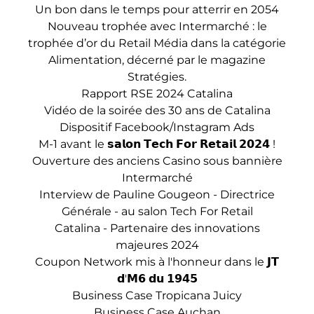
Un bon dans le temps pour atterrir en 2054
Nouveau trophée avec Intermarché : le
trophée d’or du Retail Média dans la catégorie
Alimentation, décerné par le magazine
Stratégies.
Rapport RSE 2024 Catalina
Vidéo de la soirée des 30 ans de Catalina
Dispositif Facebook/Instagram Ads
M-1 avant le 𝘀𝗮𝗹𝗼𝗻 𝗧𝗲𝗰𝗵 𝗙𝗼𝗿 𝗥𝗲𝘁𝗮𝗶𝗹 𝟮𝟬𝟮𝟰 !
Ouverture des anciens Casino sous bannière
Intermarché
Interview de Pauline Gougeon - Directrice
Générale - au salon Tech For Retail
Catalina - Partenaire des innovations
majeures 2024
Coupon Network mis à l'honneur dans le 𝗝𝗧
𝗱'𝗠𝟲 𝗱𝘂 𝟭𝟵𝟰𝟱
Business Case Tropicana Juicy
Business Case Auchan