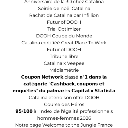
Anniversaire de la 3D chez Catalina
Soirée de noël Catalina
Rachat de Catalina par Infillion
Futur of DOOH
Trial Optimizer
DOOH Coupe du Monde
Catalina certifiéé Great Place To Work
Futur of DOOH
Tribune libre
Catalina x Veepee
Médiamétrie
𝗖𝗼𝘂𝗽𝗼𝗻 𝗡𝗲𝘁𝘄𝗼𝗿𝗸 classé 𝗻°𝟭 𝗱𝗮𝗻𝘀 𝗹𝗮
𝗰𝗮𝘁é𝗴𝗼𝗿𝗶𝗲 "𝗖𝗮𝘀𝗵𝗯𝗮𝗰𝗸, 𝗰𝗼𝘂𝗽𝗼𝗻𝘀 𝗲𝘁
𝗲𝗻𝗾𝘂ê𝘁𝗲𝘀" 𝗱𝘂 𝗽𝗮𝗹𝗺𝗮𝗿è𝘀 𝗖𝗮𝗽𝗶𝘁𝗮𝗹 𝘅 𝗦𝘁𝗮𝘁𝗶𝘀𝘁𝗮
Catalina étend son offre DOOH
Course des Héros
𝟵𝟱/𝟭𝟬𝟬 à l'Index de l'égalité professionnels
hommes-femmes 2026
Notre page Welcome to the Jungle France