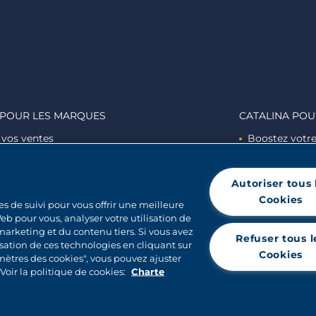
 POUR LES MARQUES
CATALINA POU
 vos ventes
Boostez votre 
 vos consommateurs
Développez la
les esprits des consommateurs ​
Créez de l'e
Autoriser tous 
Cookies
es de suivi pour vous offrir une meilleure
eb pour vous, analyser votre utilisation de
 marketing et du contenu tiers. Si vous avez
Refuser tous l
sation de ces technologies en cliquant sur
Cookies
amètres des cookies", vous pouvez ajuster
oir la politique de cookies:
Charte
© 2026 CATALINA MARKETING INC.
Paramètres des c