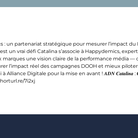
 : un partenariat stratégique pour mesurer l’impact du
est un vrai défi Catalina s’associe à Happydemics, exper
r aux marques une vision claire de la performance média 
esurer l’impact réel des campagnes DOOH et mieux piloter
nce Digitale pour la mise en avant ! 𝑨𝑫𝑵 𝑪𝒂𝒕𝒂𝒍𝒊𝒏𝒂 : 𝑪𝒂𝒑𝒕𝒆𝒓, 𝒊𝒏
/shorturl.re/7i2xj