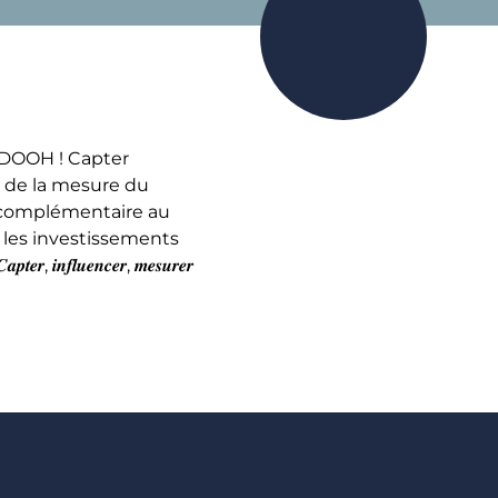
 DOOH ! Capter
t de la mesure du
— complémentaire au
 les investissements
𝒇𝒍𝒖𝒆𝒏𝒄𝒆𝒓, 𝒎𝒆𝒔𝒖𝒓𝒆𝒓