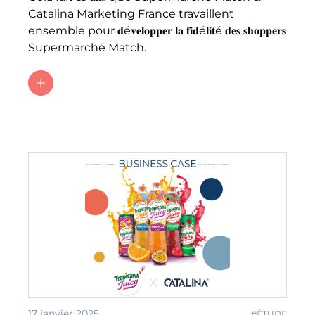
Catalina Marketing France travaillent
ensemble pour 𝐝é𝐯𝐞𝐥𝐨𝐩𝐩𝐞𝐫 𝐥𝐚 𝐟𝐢𝐝é𝐥𝐢𝐭é 𝐝𝐞𝐬 𝐬𝐡𝐨𝐩𝐩𝐞𝐫𝐬
Supermarché Match.
17 janvier 2025
#ÉTUDE