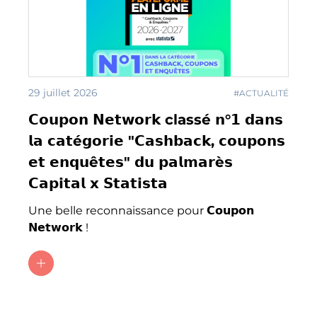
29 juillet 2026
#ACTUALITÉ
𝗖𝗼𝘂𝗽𝗼𝗻 𝗡𝗲𝘁𝘄𝗼𝗿𝗸 classé 𝗻°𝟭 𝗱𝗮𝗻𝘀
𝗹𝗮 𝗰𝗮𝘁é𝗴𝗼𝗿𝗶𝗲 "𝗖𝗮𝘀𝗵𝗯𝗮𝗰𝗸, 𝗰𝗼𝘂𝗽𝗼𝗻𝘀
𝗲𝘁 𝗲𝗻𝗾𝘂ê𝘁𝗲𝘀" 𝗱𝘂 𝗽𝗮𝗹𝗺𝗮𝗿è𝘀
𝗖𝗮𝗽𝗶𝘁𝗮𝗹 𝘅 𝗦𝘁𝗮𝘁𝗶𝘀𝘁𝗮
Une belle reconnaissance pour 𝗖𝗼𝘂𝗽𝗼𝗻
𝗡𝗲𝘁𝘄𝗼𝗿𝗸 !